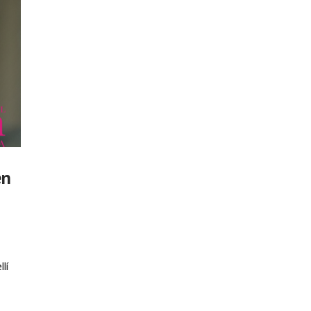
en
lí