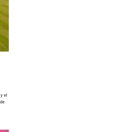
y el
 de