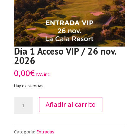
Día 1 Acceso VIP / 26 nov.
2026
0,00
€
IVA incl.
Hay existencias
Día
Añadir al carrito
1
Acceso
VIP
/
Categoría:
Entradas
26