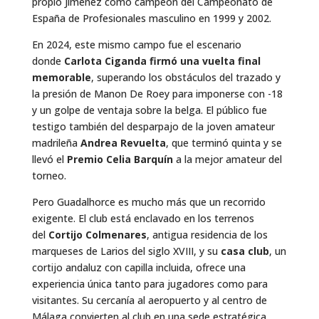
propio Jiménez como campeón del Campeonato de
España de Profesionales masculino en 1999 y 2002.
En 2024, este mismo campo fue el escenario
donde
Carlota Ciganda firmó una vuelta final
memorable
, superando los obstáculos del trazado y
la presión de Manon De Roey para imponerse con -18
y un golpe de ventaja sobre la belga. El público fue
testigo también del desparpajo de la joven amateur
madrileña
Andrea Revuelta
, que terminó quinta y se
llevó el
Premio Celia Barquín
a la mejor amateur del
torneo.
Pero Guadalhorce es mucho más que un recorrido
exigente. El club está enclavado en los terrenos
del
Cortijo Colmenares
, antigua residencia de los
marqueses de Larios del siglo XVIII, y su
casa club
, un
cortijo andaluz con capilla incluida, ofrece una
experiencia única tanto para jugadores como para
visitantes. Su cercanía al aeropuerto y al centro de
Málaga convierten al club en una sede estratégica