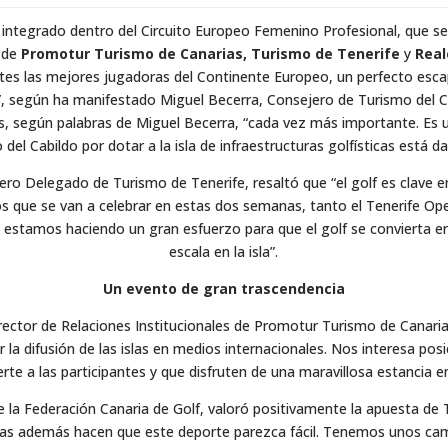
ntegrado dentro del Circuito Europeo Femenino Profesional, que se c
l de
Promotur Turismo de Canarias, Turismo de Tenerife
y
Real
tes las mejores jugadoras del Continente Europeo, un perfecto esca
al”, según ha manifestado Miguel Becerra, Consejero de Turismo del Ca
es, según palabras de Miguel Becerra, “cada vez más importante. Es u
zo del Cabildo por dotar a la isla de infraestructuras golfísticas está 
ro Delegado de Turismo de Tenerife, resaltó que “el golf es clave en l
os que se van a celebrar en estas dos semanas, tanto el Tenerife
 estamos haciendo un gran esfuerzo para que el golf se convierta en
escala en la isla”.
Un evento de gran trascendencia
irector de Relaciones Institucionales de Promotur Turismo de Canaria
 la difusión de las islas en medios internacionales. Nos interesa pos
e a las participantes y que disfruten de una maravillosa estancia e
e la Federación Canaria de Golf, valoró positivamente la apuesta de
doras además hacen que este deporte parezca fácil. Tenemos unos ca