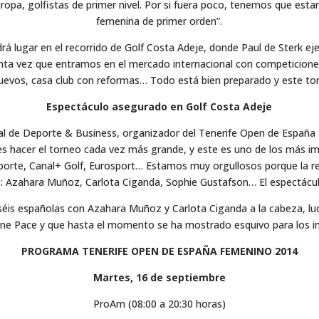
Europa, golfistas de primer nivel. Por si fuera poco, tenemos que e
femenina de primer orden”.
 lugar en el recorrido de Golf Costa Adeje, donde Paul de Sterk eje
quinta vez que entramos en el mercado internacional con competicio
evos, casa club con reformas… Todo está bien preparado y este tor
Espectáculo asegurado en Golf Costa Adeje
al de Deporte & Business, organizador del Tenerife Open de España
es hacer el torneo cada vez más grande, y este es uno de los más imp
eporte, Canal+ Golf, Eurosport… Estamos muy orgullosos porque la r
ia: Azahara Muñoz, Carlota Ciganda, Sophie Gustafson… El espectácu
eciséis españolas con Azahara Muñoz y Carlota Ciganda a la cabeza, lu
ne Pace y que hasta el momento se ha mostrado esquivo para los i
PROGRAMA TENERIFE OPEN DE ESPAÑA FEMENINO 2014
Martes, 16 de septiembre
ProAm (08:00 a 20:30 horas)