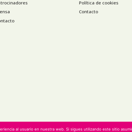
trocinadores
Política de cookies
rensa
Contacto
ontacto
riencia al usuario en nuestra web. Si sigues utilizando este sitio asu
reservados.