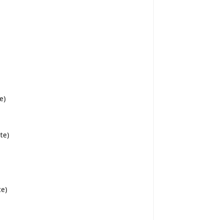
e)
te)
te)